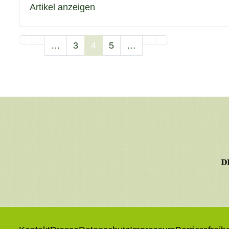
Artikel anzeigen
…
3
4
5
…