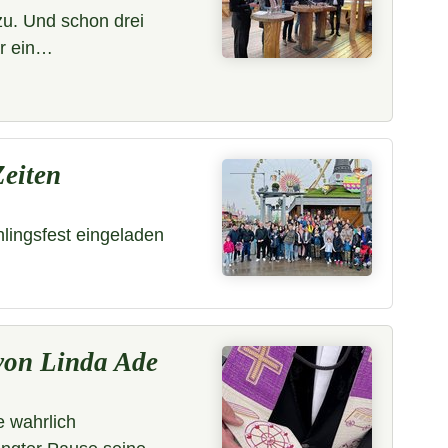
 zu. Und schon drei
ar ein…
Zeiten
hlingsfest eingeladen
von Linda Ade
 wahrlich