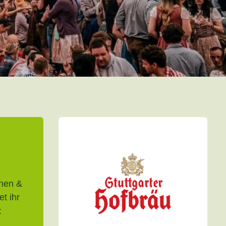
n
nen &
et ihr
: