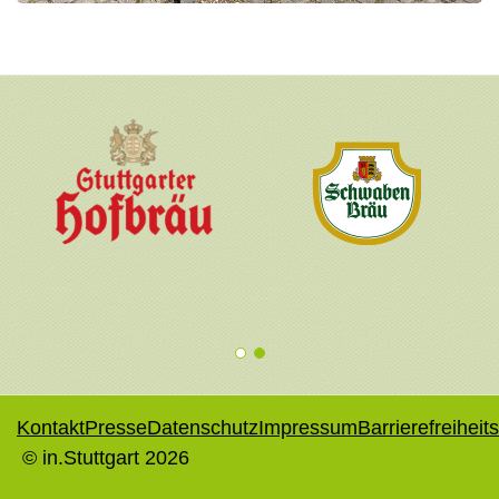
1
2
Kontakt
Presse
Datenschutz
Impressum
Barrierefreiheit
© in.Stuttgart 2026