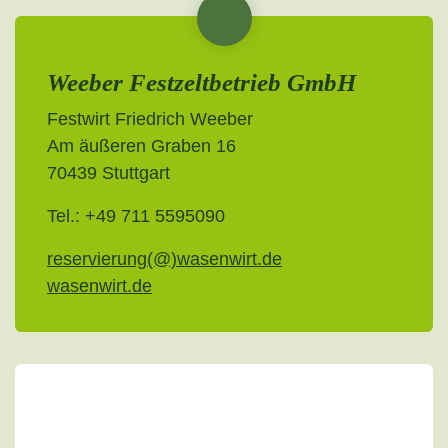
Weeber Festzeltbetrieb GmbH
Festwirt Friedrich Weeber
Am äußeren Graben 16
70439 Stuttgart
Tel.: +49 711 5595090
reservierung(@)wasenwirt.de
wasenwirt.de