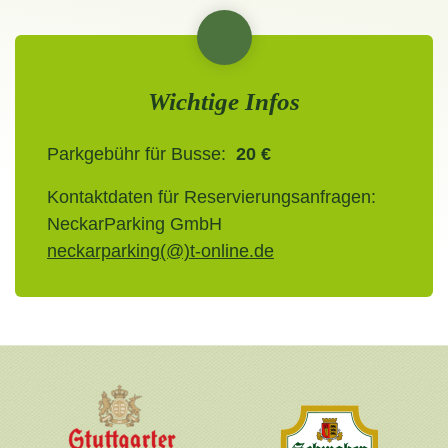
Wichtige Infos
Parkgebühr für Busse:
20 €
Kontaktdaten für Reservierungsanfragen:
NeckarParking GmbH
neckarparking(@)t-online.de