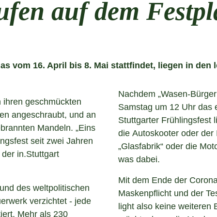
ufen auf dem Festpl
as vom 16. April bis 8. Mai stattfindet, liegen in den 
Nachdem „Wasen-Bürger
an ihren geschmückten
Samstag um 12 Uhr das er
hen angeschraubt, und an
Stuttgarter Frühlingsfest
ebrannten Mandeln. „Eins
die Autoskooter oder der 
ingsfest seit zwei Jahren
„Glasfabrik“ oder die Mot
der in.Stuttgart
was dabei.
Mit dem Ende der Coron
und des weltpolitischen
Maskenpflicht und der Test
rwerk verzichtet - jede
light also keine weitere
iert. Mehr als 230