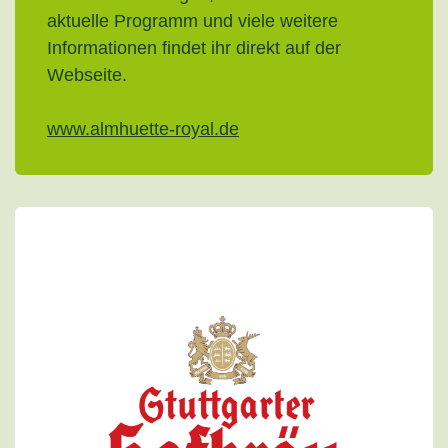
aktuelle Programm und viele weitere
Informationen findet ihr direkt auf der
Webseite.
www.almhuette-royal.de