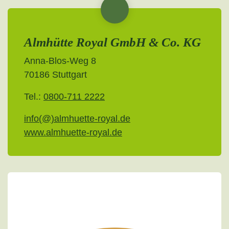
Almhütte Royal GmbH & Co. KG
Anna-Blos-Weg 8
70186 Stuttgart
Tel.:
0800-711 2222
info(@)almhuette-royal.de
www.almhuette-royal.de