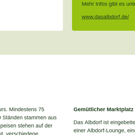
Mehr Infos gibt es unt
www.dasalbdorf.de/
urs. Mindestens 75
Gemütlicher Marktplatz
30 Ständen stammen aus
Das Albdorf ist eingebett
eisen stehen auf der
einer Albdorf-Lounge, e
ut, verschiedene