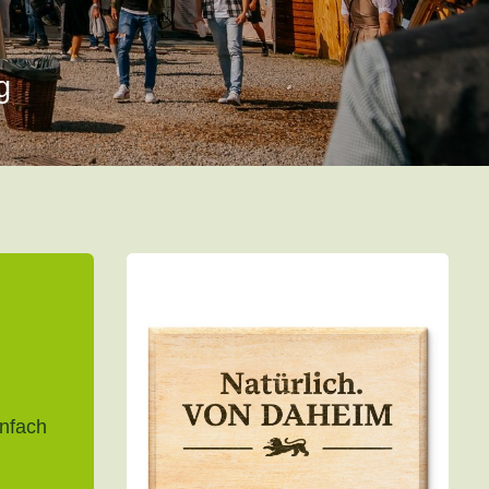
g
n
infach