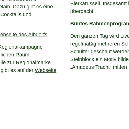
Bierkarussell. Insgesamt 
aib. Dazu gibt es eine
überdacht.
 Cocktails und
Buntes Rahmenprogr
ebseite des Albdorfs
.
Den ganzen Tag wird Liv
regelmäßig mehreren Sch
 Regionalkampagne
Schulter geschaut werden
dlichen Raum,
Steinblock ein Motiv bild
eile zur Regionalmarke
„Amadeus Tracht“ mitten 
gibt es auf der
Webseite