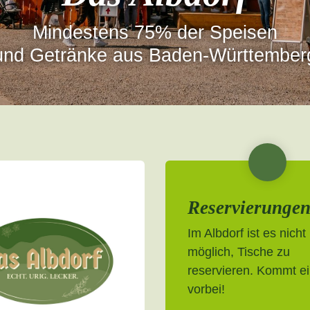
Mindestens 75% der Speisen
und Getränke aus Baden-Württember
Reservierunge
Im Albdorf ist es nicht
möglich, Tische zu
reservieren. Kommt e
vorbei!