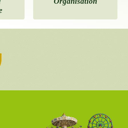
d
Organisation
e