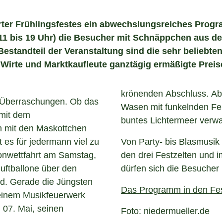
ter Frühlingsfestes ein abwechslungsreiches Progra
il, 11 bis 19 Uhr) die Besucher mit Schnäppchen aus
Bestandteil der Veranstaltung sind die sehr beliebten
, Wirte und Marktkaufleute ganztägig ermäßigte Preise
krönenden Abschluss. Ab
e Überraschungen. Ob das
Wasen mit funkelnden Feu
 mit dem
buntes Lichtermeer verwa
n mit den Maskottchen
 es für jedermann viel zu
Von Party- bis Blasmusik
llonwettfahrt am Samstag,
den drei Festzelten und 
uftballone über den
dürfen sich die Besucher
d. Gerade die Jüngsten
Das Programm in den Fes
einem Musikfeuerwerk
, 07. Mai, seinen
Foto: niedermueller.de