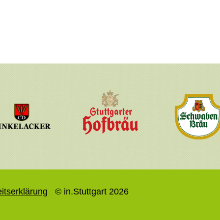
eitserklärung
© in.Stuttgart 2026