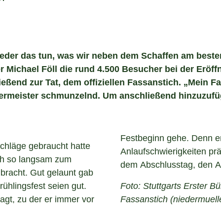
r
der das tun, was wir neben dem Schaffen am besten 
 Michael Föll die rund 4.500 Besucher bei der Eröffn
ließend zur Tat, dem offiziellen Fassanstich. „Mein 
germeister schmunzelnd. Um anschließend hinzuzufüg
Festbeginn gehe. Denn er
Schläge gebraucht hatte
Anlaufschwierigkeiten pr
ich so langsam zum
dem Abschlusstag, den Au
lbracht. Gut gelaunt gab
ühlingsfest seien gut.
Foto: Stuttgarts Erster Bü
gt, zu der er immer vor
Fassanstich (niedermuell