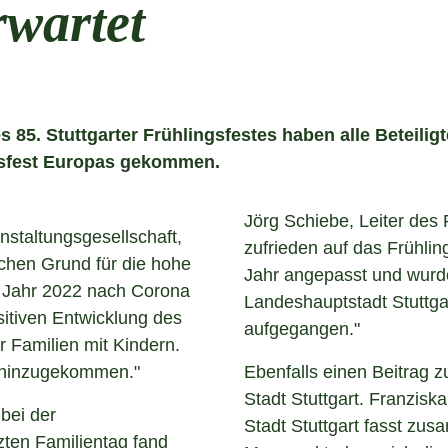
rwartet
85. Stuttgarter Frühlingsfestes haben alle Beteiligt
ngsfest Europas gekommen.
Jörg Schiebe, Leiter des P
anstaltungsgesellschaft,
zufrieden auf das Frühlin
chen Grund für die hohe
Jahr angepasst und wurde
im Jahr 2022 nach Corona
Landeshauptstadt Stuttgar
sitiven Entwicklung des
aufgegangen."
 Familien mit Kindern.
m hinzugekommen."
Ebenfalls einen Beitrag zu
Stadt Stuttgart. Franzisk
 bei der
Stadt Stuttgart fasst zus
zten Familientag fand