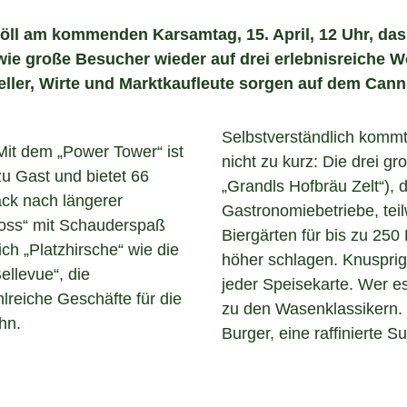
öll am kommenden Karsamtag, 15. April, 12 Uhr, das 
e wie große Besucher wieder auf drei erlebnisreiche
ller, Wirte und Marktkaufleute sorgen auf dem Cann
Selbstverständlich kommt
Mit dem „Power Tower“ ist
nicht zu kurz: Die drei g
 zu Gast und bietet 66
„Grandls Hofbräu Zelt“),
ack nach längerer
Gastronomiebetriebe, tei
loss“ mit Schauderspaß
Biergärten für bis zu 250
ich „Platzhirsche“ wie die
höher schlagen. Knusprige
ellevue“, die
jeder Speisekarte. Wer es
lreiche Geschäfte für die
zu den Wasenklassikern. 
hn.
Burger, eine raffinierte 