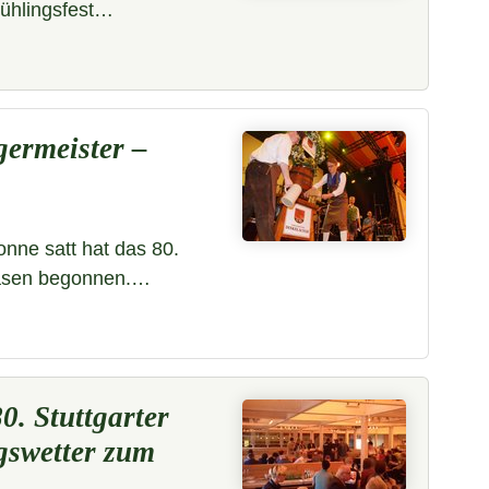
rühlingsfest…
ermeister –
onne satt hat das 80.
 Wasen begonnen.…
0. Stuttgarter
gswetter zum