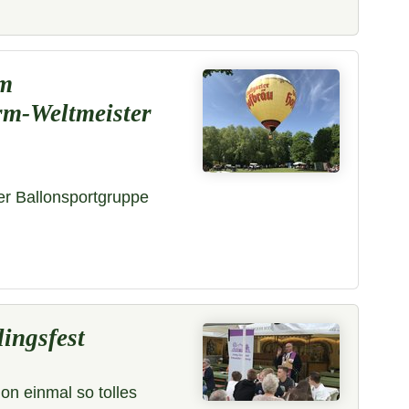
em
irm-Weltmeister
er Ballonsportgruppe
ingsfest
on einmal so tolles