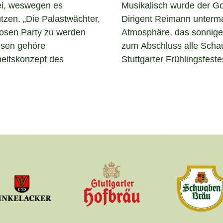
sei, weswegen es
Musikalisch wurde der Go
tzen. „Die Palastwächter,
Dirigent Reimann untermal
losen Party zu werden
Atmosphäre, das sonnige 
iesen gehöre
zum Abschluss alle Schau
heitskonzept des
Stuttgarter Frühlingsfeste