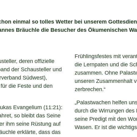
chon einmal so tolles Wetter bei unserem Gottesdiens
hannes Bräuchle die Besucher des Ökumenischen Was
Frühlingsfestes mit verant
eller, deren offizielle
die Lernpaten und die Sc
and der Schausteller und
zusammen. Ohne Palastwä
rverband Südwest),
unseren Zusammenhalt ver
 für die Feste und den
zerbrechen.“
„Palastwachen helfen uns
 Lukas Evangelium (11:21):
durch die Wirrungen des 
ret, so bleibt das Seine
seine Predigt mit den Wo
er ihm seine Rüstung auf
Wasen. Er ist die wichtig
Bräuchle erklärte, dass das